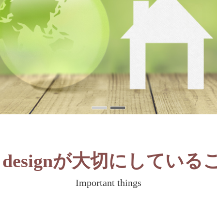
 designが
大切にしている
Important things