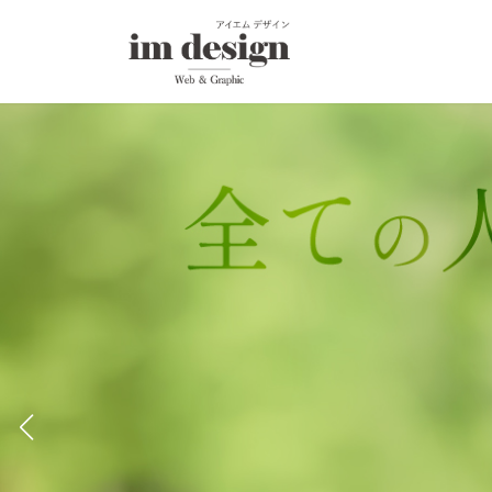
コ
ナ
ン
ビ
テ
ゲ
ン
ー
ツ
シ
へ
ョ
ス
ン
キ
に
ッ
移
プ
動